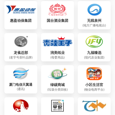
惠盈动保集团
国台酒业集团
无线泉州
(地方广播电视台)
龙雀总部
润美纸业
九福臻选
(老字号茶叶品牌)
(母婴用品)
(现代农业集团)
厦门电信天翼通
绿碳商城
小区生活官
(通讯)
(垃圾分类回收)
(物业电商平台)