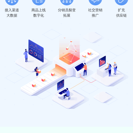
接入渠道
商品上线
分销员裂变
社交营销
扩充
大数据
数字化
拓展
推广
供应链